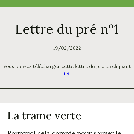
c
h
e
Lettre du pré n°1
r
19/02/2022
Vous pouvez télécharger cette lettre du pré en cliquant
ici
.
La trame verte
Pourquoi cela compte pour sauver le