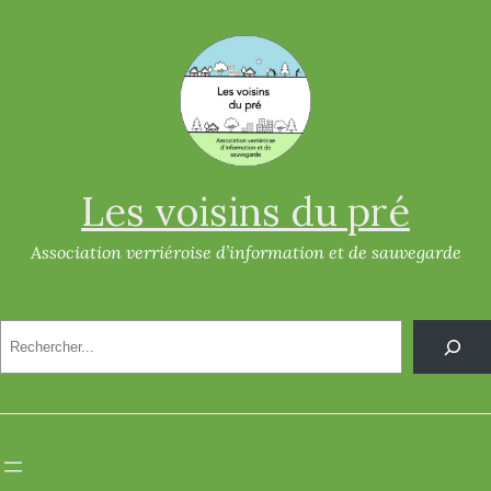
Les voisins du pré
Association verriéroise d’information et de sauvegarde
R
e
c
h
e
r