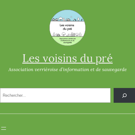
Les voisins du pré
Association verriéroise d’information et de sauvegarde
R
e
c
h
e
r