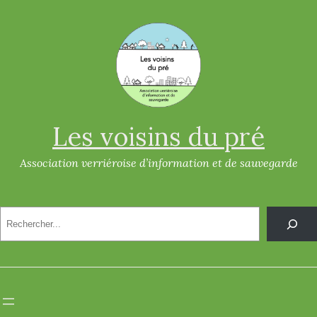
Aller
au
contenu
Les voisins du pré
Association verriéroise d’information et de sauvegarde
R
e
c
h
e
r