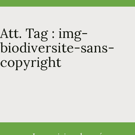
c
h
e
r
Att. Tag :
img-
biodiversite-sans-
copyright